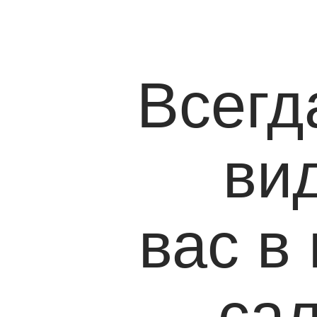
Всегд
ви
вас в
са