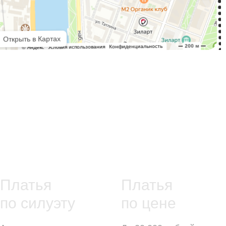
Платья
Платья
по силуэту
по цене