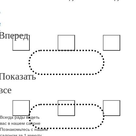
«
1
2
»
Всегда рады видеть
вас в нашем салоне
Познакомьтесь с нашим
салоном за 1 минуту