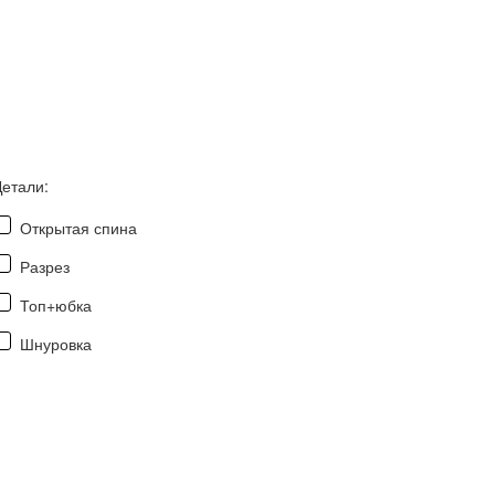
Детали:
Открытая спина
Разрез
Топ+юбка
Шнуровка