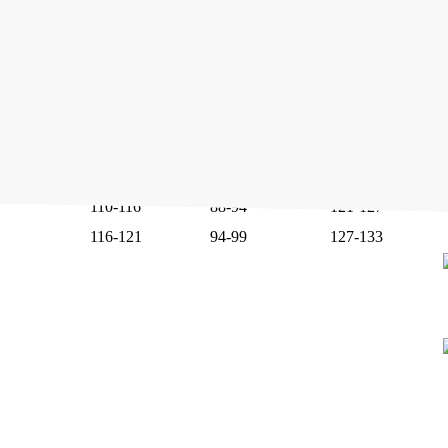
86-89
64-67
94-97
89-92
67-70
97-100
92-95
70-73
100-103
95-98
73-76
103-109
98-104
76-82
109-115
104-110
82-88
115-121
110-116
88-94
121-127
116-121
94-99
127-133