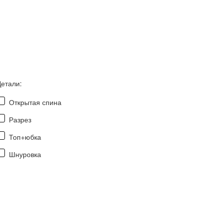
Детали:
Открытая спина
Разрез
Топ+юбка
Шнуровка