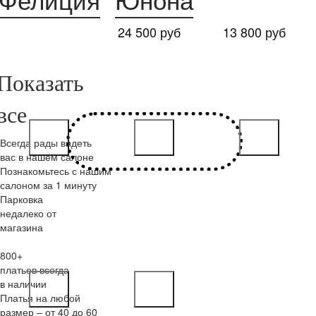
Фелиция
Юнона
24 500 руб
13 800 руб
Всегда рады видеть
вас в нашем салоне
Познакомьтесь с нашим
салоном за 1 минуту
Парковка
недалеко от
магазина
800+
платьев всегда
в наличии
Платья на любой
размер – от 40 до 60