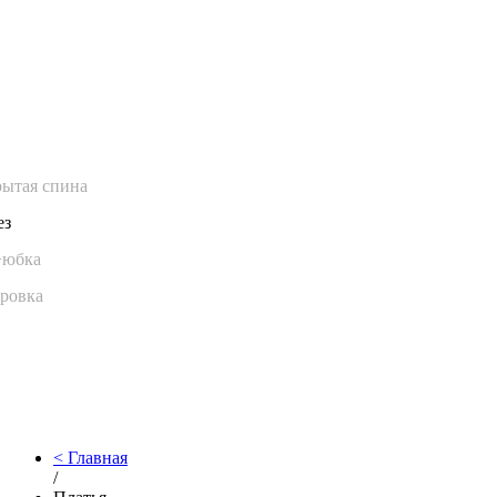
ытая спина
ез
+юбка
ровка
Главная
/