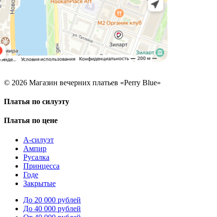
© 2026 Магазин вечерних платьев «Perry Blue»
Платья по силуэту
Платья по цене
А-силуэт
Ампир
Русалка
Принцесса
Годе
Закрытые
До 20 000 рублей
До 40 000 рублей