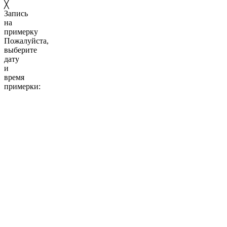
╳
Запись
на
примерку
Пожалуйста,
выберите
дату
и
время
примерки:
10:00
11:00
12:00
13:00
14:00
15:00
16:00
17:00
18:00
19:00
20:00
10:00
11:00
12:00