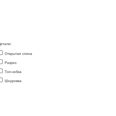
Детали:
Открытая спина
Разрез
Топ+юбка
Шнуровка