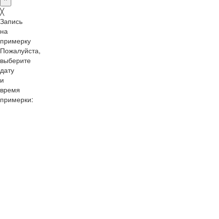
^
╳
Запись
на
примерку
Пожалуйста,
выберите
дату
и
время
примерки:
10:00
11:00
12:00
13:00
14:00
15:00
16:00
17:00
18:00
19:00
20:00