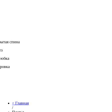
ытая спина
ез
+юбка
ровка
Главная
/