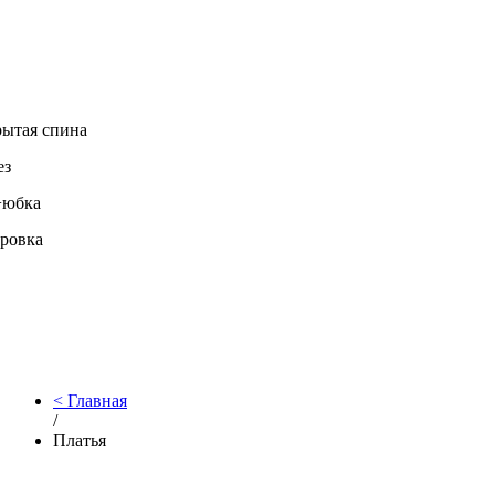
ытая спина
ез
+юбка
ровка
Главная
/
Платья