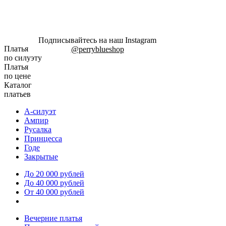
Подписывайтесь на наш Instagram
Платья
@perryblueshop
по силуэту
Платья
по цене
Каталог
платьев
А-силуэт
Ампир
Русалка
Принцесса
Годе
Закрытые
До 20 000 рублей
До 40 000 рублей
От 40 000 рублей
Вечерние платья