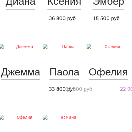
Диана
Ксения
Эмбер
36 800 руб
15 500 руб
Джемма
Паола
Офелия
33 800 руб
32 800 руб
22 9