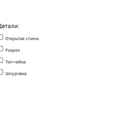
Детали:
Открытая спина
Разрез
Топ+юбка
Шнуровка