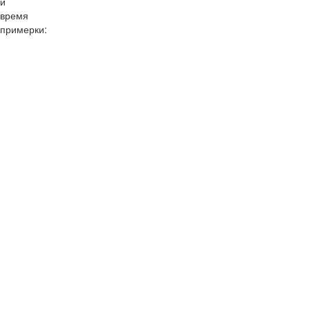
и
время
примерки:
10:00
11:00
12:00
13:00
14:00
15:00
16:00
17:00
18:00
19:00
20:00
10:00
11:00
12:00
13:00
14:00
15:00
16:00
17:00