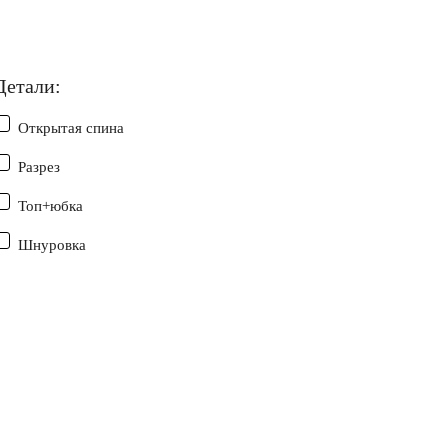
Детали:
Открытая спина
Разрез
Топ+юбка
Шнуровка