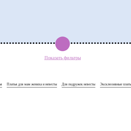
ерки:
Показать фильтры
10:00
11:00
12:00
ья
Платья для мам жениха и невесты
Для подружек невесты
Эксклюзивные плат
13:00
14:00
15:00
16:00