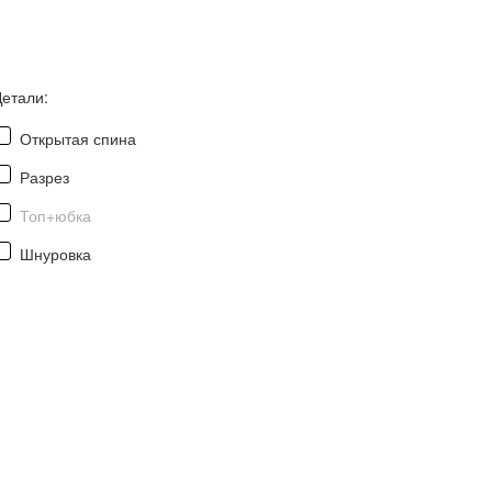
Детали:
Открытая спина
Разрез
Топ+юбка
Шнуровка