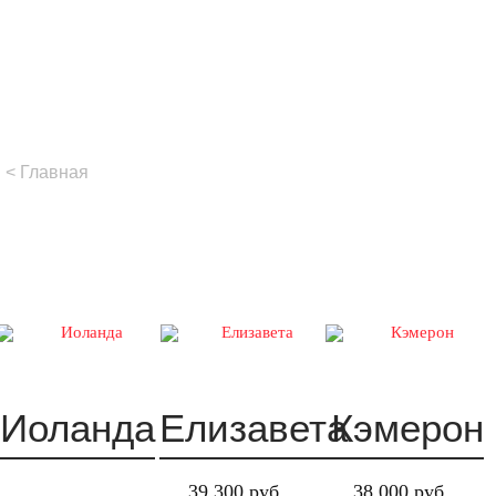
Главная
Иоланда
Елизавета
Кэмерон
39 300 руб
38 000 руб