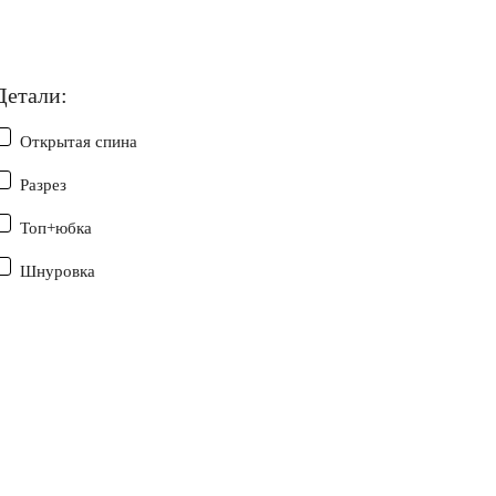
Детали:
Открытая спина
Разрез
Топ+юбка
Шнуровка