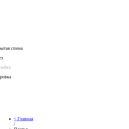
ытая спина
ез
+юбка
ровка
Главная
/