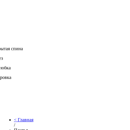
ытая спина
ез
+юбка
ровка
Главная
/