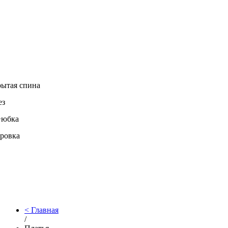
ытая спина
ез
+юбка
ровка
Главная
/