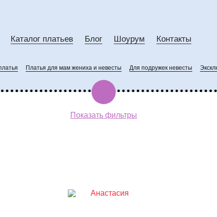
Каталог платьев
Блог
Шоурум
Контакты
мерки:
платья
Платья для мам жениха и невесты
Для подружек невесты
Экскл
10:00
11:00
12:00
Показать фильтры
13:00
14:00
15:00
16:00
17:00