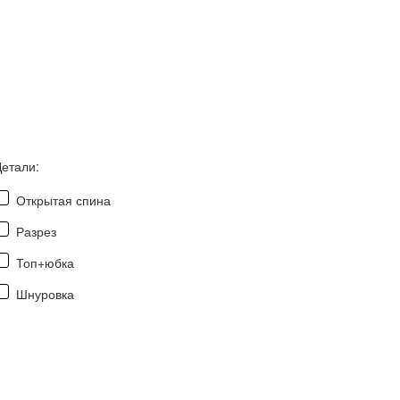
Детали:
Открытая спина
Разрез
Топ+юбка
Шнуровка