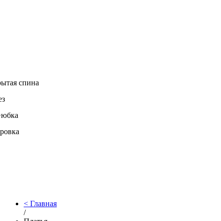
ытая спина
ез
+юбка
ровка
Главная
/