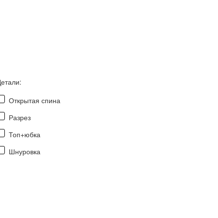
Детали:
Открытая спина
Разрез
Топ+юбка
Шнуровка