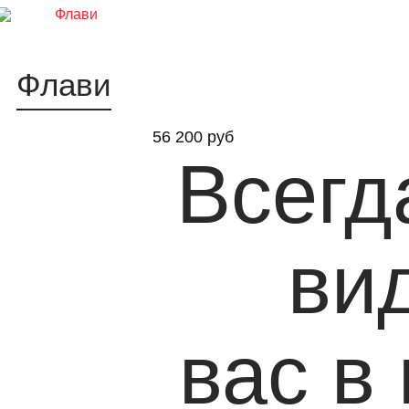
Флави
56 200 руб
Всегд
ви
вас в