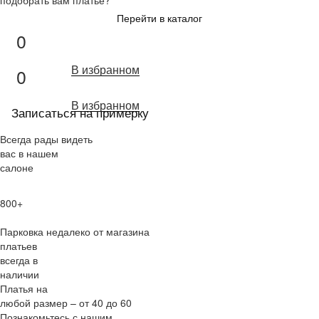
подобрать вам платье?
Перейти в каталог
0
В избранном
0
В избранном
Записаться на примерку
Всегда рады видеть
вас в нашем
салоне
800+
Парковка недалеко от магазина
платьев
всегда в
наличии
Платья на
любой размер – от 40 до 60
Познакомьтесь с нашим