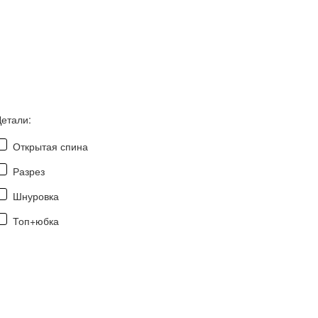
Детали:
Открытая спина
Разрез
Шнуровка
Топ+юбка