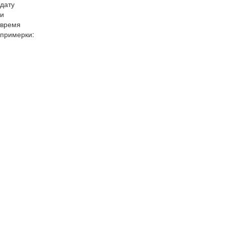
дату
и
время
примерки:
10:00
11:00
12:00
13:00
14:00
15:00
16:00
17:00
18:00
19:00
20:00
10:00
11:00
12:00
13:00
14:00
15:00