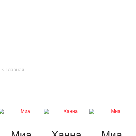
Главная
Миа
Ханна
Миа