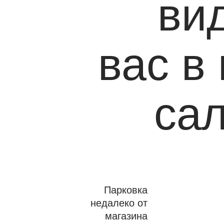
ви
вас в
са
Парковка
недалеко от
магазина