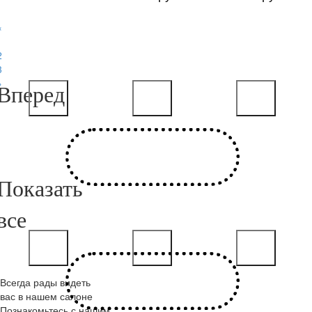
«
1
2
3
»
Всегда рады видеть
вас в нашем салоне
Познакомьтесь с нашим