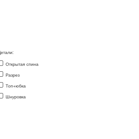
Детали:
Открытая спина
Разрез
Топ+юбка
Шнуровка