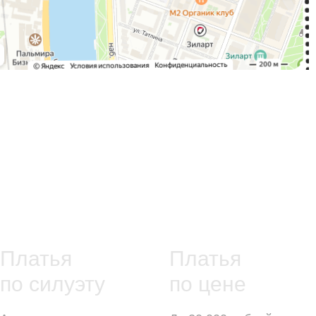
Платья
Платья
по силуэту
по цене