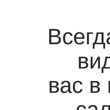
Всегд
ви
вас в
са