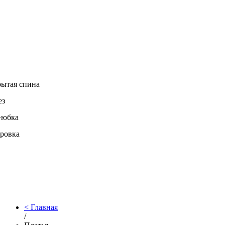
ытая спина
ез
+юбка
ровка
Главная
/